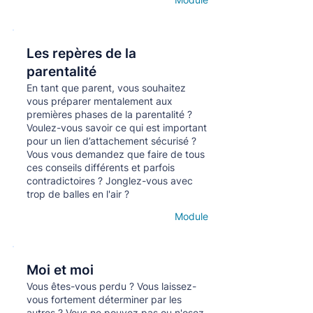
Open details
Les repères de la
Кнопка
parentalité
En tant que parent, vous souhaitez
vous préparer mentalement aux
premières phases de la parentalité ?
Voulez-vous savoir ce qui est important
pour un lien d’attachement sécurisé ?
Vous vous demandez que faire de tous
ces conseils différents et parfois
contradictoires ? Jonglez-vous avec
trop de balles en l'air ?
Module
Open details
Moi et moi
Кнопка
Vous êtes-vous perdu ? Vous laissez-
vous fortement déterminer par les
autres ? Vous ne pouvez pas ou n'osez