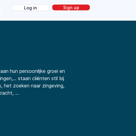
Sign up
Log in
g
an hun persoonlijke groei en
en,... staan cliënten stil bij
, het zoeken naar zingeving,
acht, ...