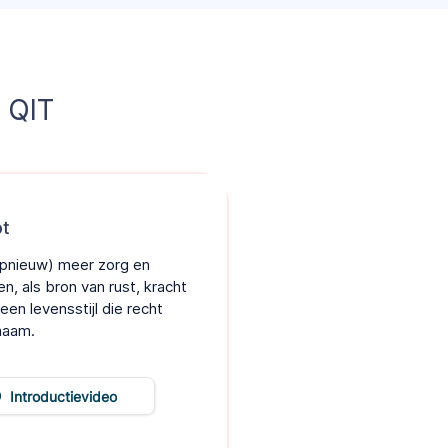
 QIT
ot
opnieuw) meer zorg en
n, als bron van rust, kracht
een levensstijl die recht
haam.
Introductievideo