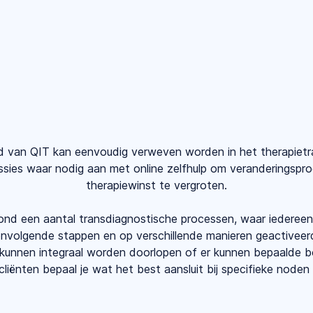
d van QIT kan eenvoudig verweven worden in het therapietraje
ssies waar nodig aan met online zelfhulp om veranderingspro
therapiewinst te vergroten.
ond een aantal transdiagnostische processen, waar iedereen
peenvolgende stappen en op verschillende manieren geactive
 kunnen integraal worden doorlopen of er kunnen bepaalde b
liënten bepaal je wat het best aansluit bij specifieke noden