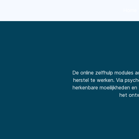
Home
De online zelfhulp modules a
herstel te werken. Via psycho-
herkenbare moeilijkheden en
het ontw