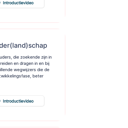
Introductievideo
uder(land)schap
ders, die zoekende zijn in
eiden en dragen in en bij
illende wegwijzers die de
twikkelingsfase, beter
Introductievideo