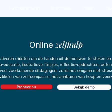
Functionaliteiten
Bibliotheek
Prijzen
Blo
zelfhulp
Online
ctiveren cliënten om de handen uit de mouwen te steken en a
educatie, illustratieve filmpjes, reflectie-opdrachten, oefening
 veel voorkomende uitdagingen, zoals het omgaan met stress
ikkelen van zelfcompassie, het aanboren van hoop en veerkr
Probeer nu
Bekijk demo