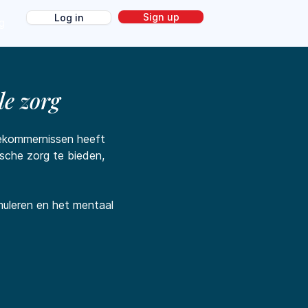
Sign up
Log in
g
e zorg
 bekommernissen heeft
sche zorg te bieden,
muleren en het mentaal