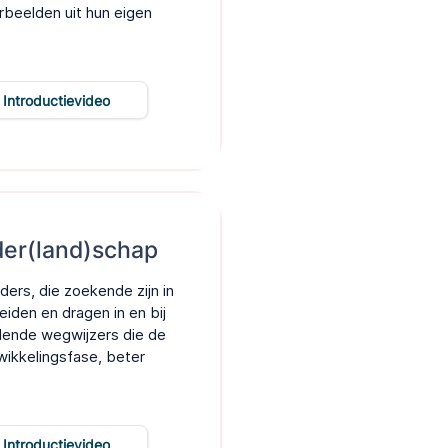
rbeelden uit hun eigen
Introductievideo
der(land)schap
ers, die zoekende zijn in
iden en dragen in en bij
llende wegwijzers die de
wikkelingsfase, beter
Introductievideo