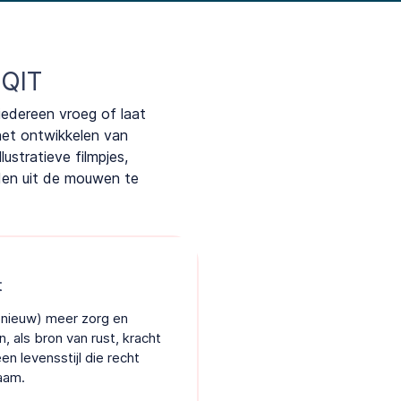
 QIT
edereen vroeg of laat
het ontwikkelen van
ustratieve filmpjes,
den uit de mouwen te
t
pnieuw) meer zorg en
, als bron van rust, kracht
en levensstijl die recht
aam.