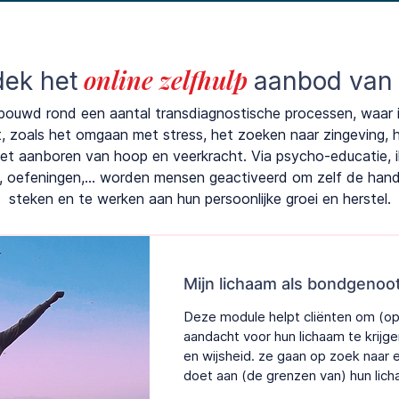
online zelfhulp
ek het
aanbod van
bouwd rond een aantal transdiagnostische processen, waar i
t, zoals het omgaan met stress, het zoeken naar zingeving, 
t aanboren van hoop en veerkracht. Via psycho-educatie, ill
n, oefeningen,... worden mensen geactiveerd om zelf de han
steken en te werken aan hun persoonlijke groei en herstel.
Mijn lichaam als bondgenoo
Deze module helpt cliënten om (o
aandacht voor hun lichaam te krijgen
en wijsheid. ze gaan op zoek naar e
doet aan (de grenzen van) hun lich