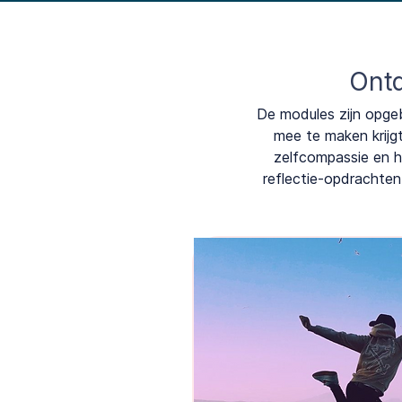
Ontd
De modules zijn opge
mee te maken krijg
zelfcompassie en he
reflectie-opdrachte