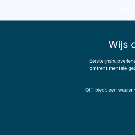
Home
Wijs 
Eerstelijnshulpverle
omtrent mentale gez
QIT biedt een waaier 