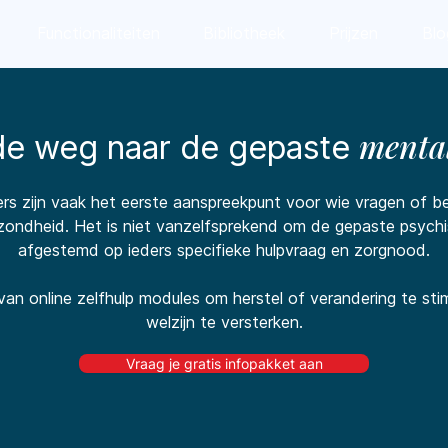
Functionaliteiten
Bibliotheek
Prijzen
Blo
mental
de weg naar de gepaste
ners zijn vaak het eerste aanspreekpunt voor wie vragen of
ondheid. Het is niet vanzelfsprekend om de gepaste psychi
afgestemd op ieders specifieke hulpvraag en zorgnood.
van online zelfhulp modules om herstel of verandering te sti
welzijn te versterken.
Vraag je gratis infopakket aan