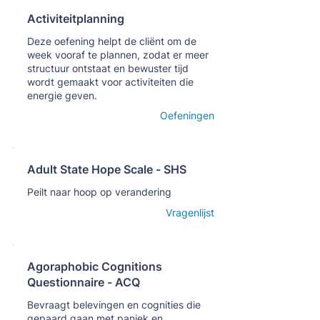
Activiteitplanning
Кнопка
Deze oefening helpt de cliënt om de
week vooraf te plannen, zodat er meer
structuur ontstaat en bewuster tijd
wordt gemaakt voor activiteiten die
energie geven.
Open details
Oefeningen
Adult State Hope Scale - SHS
Кнопка
Peilt naar hoop op verandering
Open details
Vragenlijst
Agoraphobic Cognitions
Questionnaire - ACQ
Кнопка
Bevraagt belevingen en cognities die
gepaard gaan met paniek en