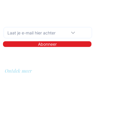
Schrijf je in op de maandelijkse nieuwsbrief
Abonneer
Ontdek meer
Over ons
Bibliotheek
Demo
Prijzen
Voor wie?
QIT voor hulpverleners