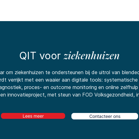
Functionaliteiten
Bibliotheek
Prijzen
Blo
ziekenhuizen
QIT voor
aar om ziekenhuizen te ondersteunen bij de uitrol van blende
dt verrijkt met een waaier aan digitale tools: systematische 
gnostiek, proces- en outcome monitoring en online zelfhulp
n innovatieproject, met steun van FOD Volksgezondheid, in 
Lees meer
Contacteer ons