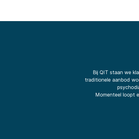
Home
Bij QIT staan we kl
traditionele aanbod wor
psychodia
Momenteel loopt ee