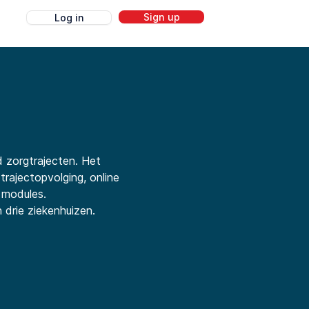
Sign up
Log in
g
d zorgtrajecten. Het
trajectopvolging, online
 modules.
drie ziekenhuizen.