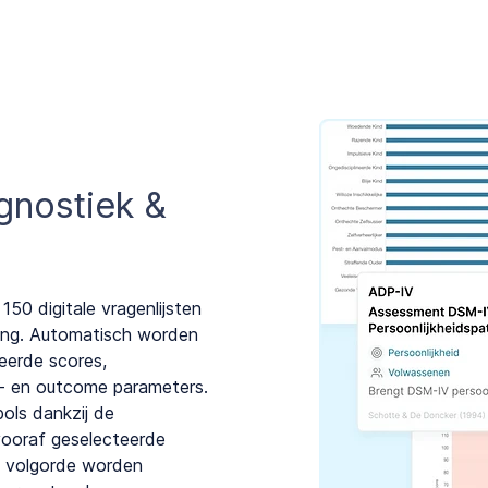
gnostiek &
50 digitale vragenlijsten
ing. Automatisch worden
eerde scores,
es- en outcome parameters.
ols dankzij de
vooraf geselecteerde
de volgorde worden