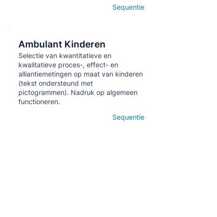
Sequentie
Open details
Ambulant Kinderen
Кнопка
Selectie van kwantitatieve en
kwalitatieve proces-, effect- en
alliantiemetingen op maat van kinderen
(tekst ondersteund met
pictogrammen). Nadruk op algemeen
functioneren.
Sequentie
Open details
Schrijf je in op de maandelijkse nieuwsbrief