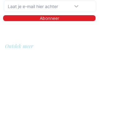
Abonneer
Ontdek meer
Over ons
Bibliotheek
Demo
Prijzen
Voor wie?
QIT voor hulpverleners
QIT voor cliënten
QIT voor bedrijven
QIT voor verwijzers
QIT voor ziekenhuizen