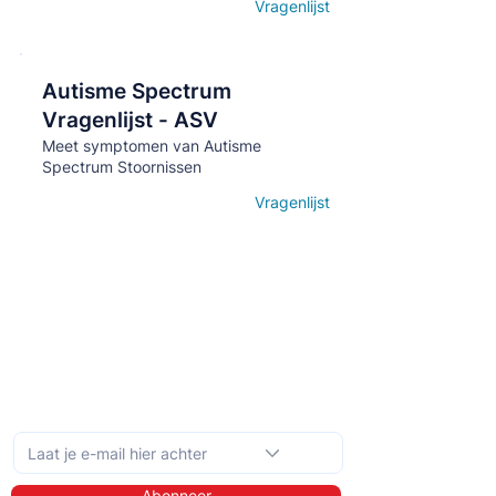
Vragenlijst
Open details
Autisme Spectrum
Кнопка
Vragenlijst - ASV
Meet symptomen van Autisme
Spectrum Stoornissen
Vragenlijst
Open details
Schrijf je in op de maandelijkse nieuwsbrief
Abonneer