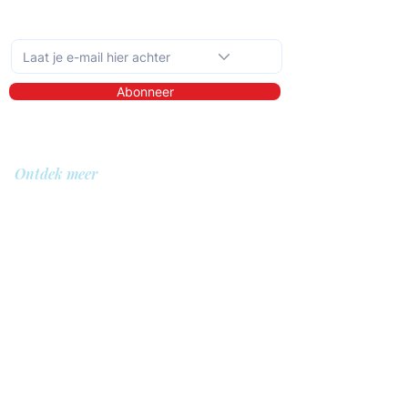
Schrijf je in op de maandelijkse nieuwsbrief
Abonneer
Ontdek meer
Over ons
Bibliotheek
Demo
Prijzen
Voor wie?
QIT voor hulpverleners
QIT voor cliënten
QIT voor bedrijven