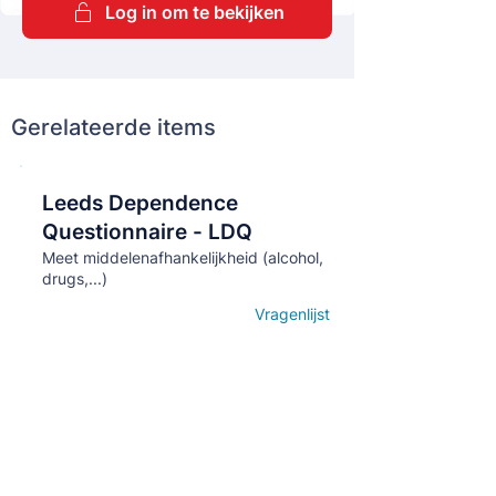
Log in om te bekijken
Gerelateerde items
Leeds Dependence
Кнопка
Questionnaire - LDQ
Meet middelenafhankelijkheid (alcohol,
drugs,...)
Vragenlijst
Open details