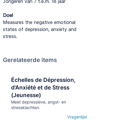
Jongeren van 7 t.e.m. 18 jaar
Doel
Measures the negative emotional
states of depression, anxiety and
stress.
Gerelateerde items
Échelles de Dépression,
Кнопка
d'Anxiété et de Stress
(Jeunesse)
Meet depressieve, angst- en
stressklachten.
Vragenlijst
Open details