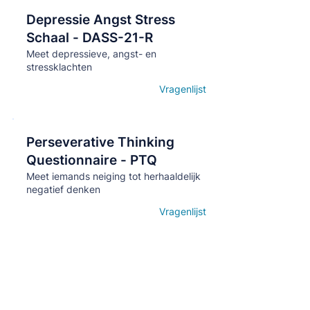
Depressie Angst Stress
Кнопка
Schaal - DASS-21-R
Meet depressieve, angst- en
stressklachten
Vragenlijst
Open details
Perseverative Thinking
Кнопка
Questionnaire - PTQ
Meet iemands neiging tot herhaaldelijk
negatief denken
Vragenlijst
Open details