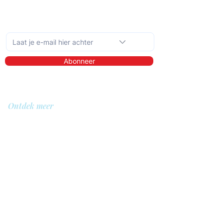
Schrijf je in op de maandelijkse nieuwsbrief
Abonneer
Ontdek meer
Over ons
Bibliotheek
Demo
Prijzen
Voor wie?
QIT voor hulpverleners
QIT voor cliënten