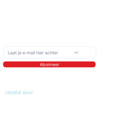
Schrijf je in op de maandelijkse nieuwsbrief
Abonneer
Ontdek meer
Over ons
Bibliotheek
Demo
Prijzen