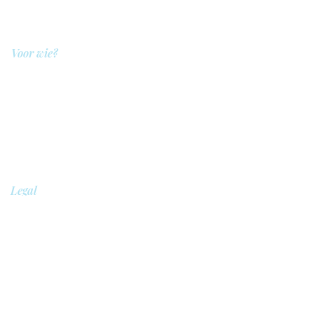
Prijzen
Voor wie?
QIT voor hulpverleners
QIT voor cliënten
QIT voor bedrijven
QIT voor verwijzers
QIT voor ziekenhuizen
Legal
Privacybeleid
Veiligheidsbeleid
Algemene voorwaarden
Cookie beleid