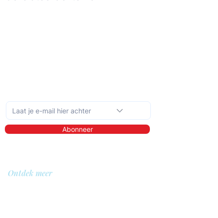
Schrijf je in op de maandelijkse nieuwsbrief
Abonneer
Ontdek meer
Over ons
Bibliotheek
Demo