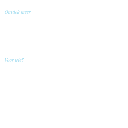
Ontdek meer
Over ons
Bibliotheek
Demo
Prijzen
Voor wie?
QIT voor hulpverleners
QIT voor cliënten
QIT voor bedrijven
QIT voor verwijzers
QIT voor ziekenhuizen
Legal
Privacybeleid