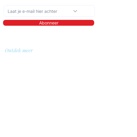
Schrijf je in op de maandelijkse nieuwsbrief
Abonneer
Ontdek meer
Over ons
Bibliotheek
Demo
Prijzen
Voor wie?
QIT voor hulpverleners
QIT voor cliënten
QIT voor bedrijven
QIT voor verwijzers