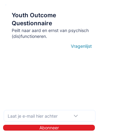
Youth Outcome
Кнопка
Questionnaire
Peilt naar aard en ernst van psychisch
(dis)functioneren.
Vragenlijst
Open details
Schrijf je in op de maandelijkse nieuwsbrief
Abonneer