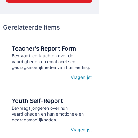
Gerelateerde items
Teacher's Report Form
Кнопка
Bevraagt leerkrachten over de
vaardigheden en emotionele en
gedragsmoeilijkheden van hun leerling.
Vragenlijst
Open details
Youth Self-Report
Кнопка
Bevraagt jongeren over hun
vaardigheden en hun emotionele en
gedragsmoeilijkheden.
Vragenlijst
Open details