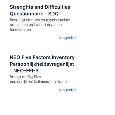
Strenghts and Difficulties
Кнопка
Questionnaire - SDQ
Bevraagt sterktes en psychosociale
problemen en invloed ervan op
functioneren
Vragenlijst
Open details
NEO Five Factors Inventory
Кнопка
Persoonlijkheidsvragenlijst
- NEO-FFI-3
Brengt de Big Five
persoonlijkheidsdimensies in kaart
Vragenlijst
Open details