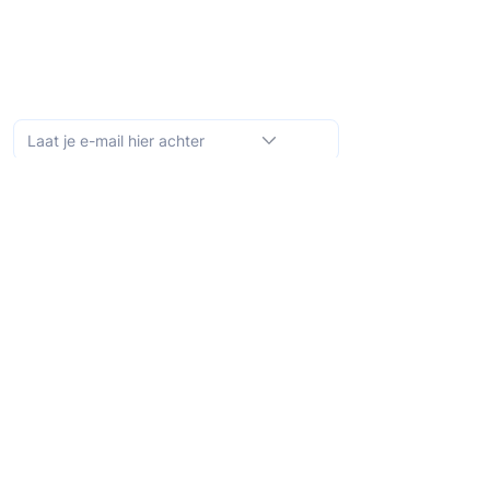
Schrijf je in op de maandelijkse nieuwsbrief
Abonneer
Ontdek meer
Over ons
Bibliotheek
Demo
Prijzen
Voor wie?