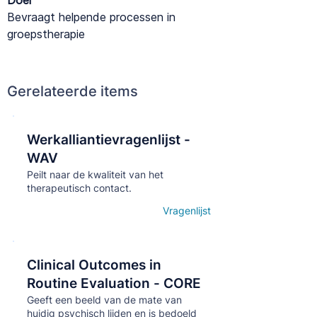
Doel
Bevraagt helpende processen in
groepstherapie
Gerelateerde items
Werkalliantievragenlijst -
Кнопка
WAV
Peilt naar de kwaliteit van het
therapeutisch contact.
Vragenlijst
Open details
Clinical Outcomes in
Кнопка
Routine Evaluation - CORE
Geeft een beeld van de mate van
huidig psychisch lijden en is bedoeld