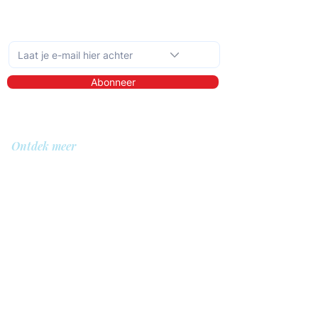
Schrijf je in op de maandelijkse nieuwsbrief
Abonneer
Ontdek meer
Over ons
Bibliotheek
Demo
Prijzen
Voor wie?
QIT voor hulpverleners
QIT voor cliënten