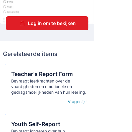
Log in om te bekijken
Gerelateerde items
Teacher's Report Form
Кнопка
Bevraagt leerkrachten over de
vaardigheden en emotionele en
gedragsmoeilijkheden van hun leerling.
Vragenlijst
Open details
Youth Self-Report
Кнопка
Bevraagt jongeren over hun