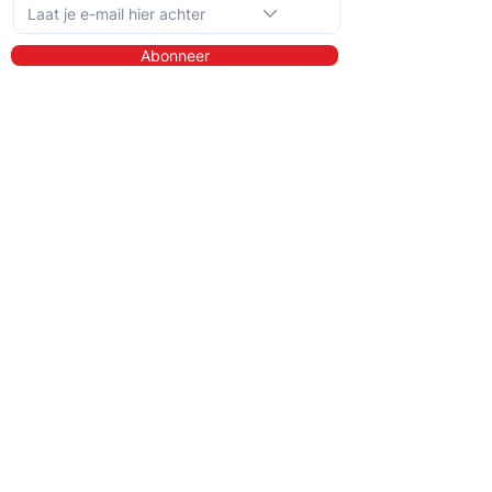
Abonneer
Ontdek meer
Over ons
Bibliotheek
Demo
Prijzen
Voor wie?
QIT voor hulpverleners
QIT voor cliënten
QIT voor bedrijven
QIT voor verwijzers
QIT voor ziekenhuizen