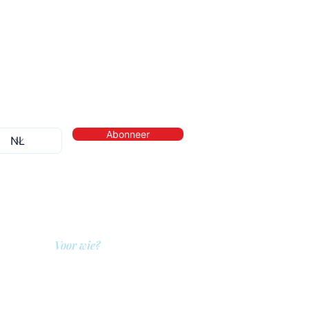
Abonneer
Voor wie?
QIT voor hulpverleners
QIT voor cliënten