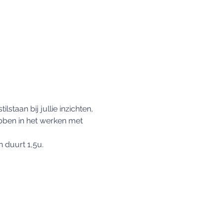
taan bij jullie inzichten, 
bben in het werken met 
 duurt 1,5u.