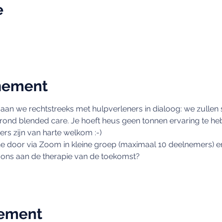
e
nement
n we rechtstreeks met hulpverleners in dialoog: we zullen stils
rond blended care. Je hoeft heus geen tonnen ervaring te he
ers zijn van harte welkom :-)
e door via Zoom in kleine groep (maximaal 10 deelnemers) en
ons aan de therapie van de toekomst?
nement