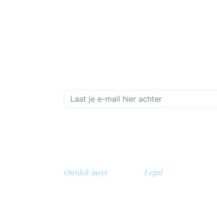
Schrijf je in op de maandelijkse nieuwsbrief
Ontdek meer
Legal
Over ons
Privacybeleid
Bibliotheek
Veiligheidsbeleid