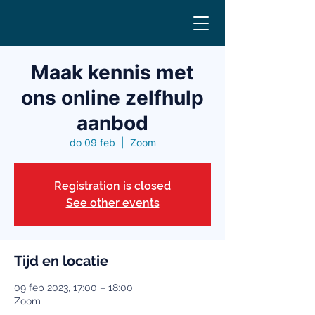
Maak kennis met
ons online zelfhulp
aanbod
do 09 feb
  |  
Zoom
Registration is closed
See other events
Tijd en locatie
09 feb 2023, 17:00 – 18:00
Zoom