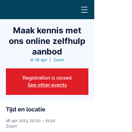
Maak kennis met
ons online zelfhulp
aanbod
di 18 apr
  |  
Zoom
Registration is closed
See other events
Tijd en locatie
18 apr 2023, 20:00 – 21:00
Zoom