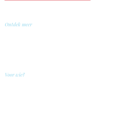
Ontdek meer
Over ons
Bibliotheek
Demo
Prijzen
Voor wie?
QIT voor hulpverleners
QIT voor cliënten
QIT voor bedrijven
QIT voor verwijzers
QIT voor ziekenhuizen
Legal