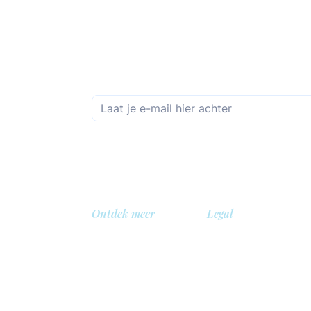
Schrijf je in op de maandelijkse nieuwsbrief
Ontdek meer
Legal
Over ons
Privacybeleid
Bibliotheek
Veiligheidsbeleid
gië
Demo
Cookie beleid