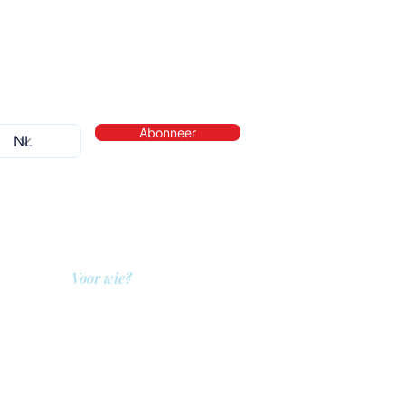
Abonneer
Voor wie?
QIT voor hulpverleners
QIT voor cliënten
QIT voor bedrijven