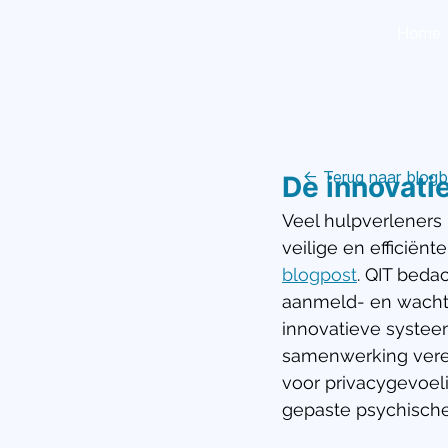
Home
← Terug naar blogb
De innovati
Veel hulpverleners
veilige en efficiën
blogpost
. QIT bedac
aanmeld- en wachtru
innovatieve systee
samenwerking veree
voor privacygevoeli
gepaste psychische 