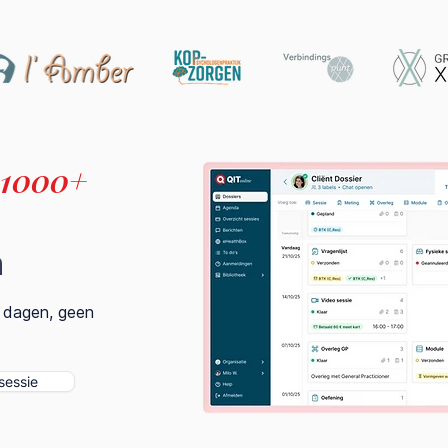
1000+
n
0 dagen, geen
essie