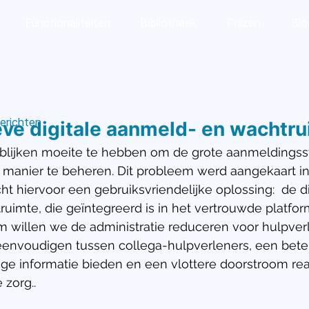
Functionaliteiten
Bibliotheek
Prijzen
Blo
erichten
eve digitale aanmeld- en wachtr
 blijken moeite te hebben om de grote aanmeldings
te manier te beheren. Dit probleem werd aangekaart i
ht hiervoor een gebruiksvriendelijke oplossing:  de di
imte, die geïntegreerd is in het vertrouwde platform
m willen we de administratie reduceren voor hulpverl
nvoudigen tussen collega-hulpverleners, een beter
ge informatie bieden en een vlottere doorstroom rea
zorg..