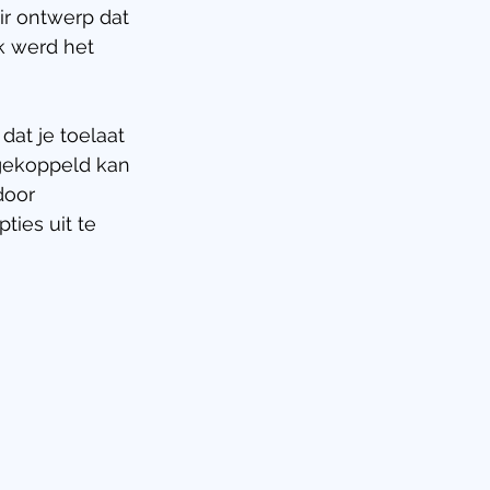
ir ontwerp dat 
k werd het 
dat je toelaat 
gekoppeld kan 
door 
ies uit te 