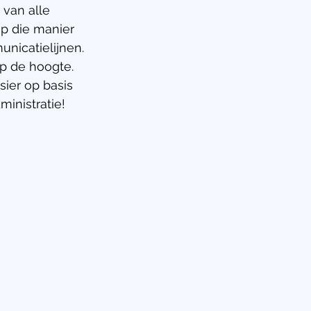
 van alle 
p die manier 
nicatielijnen. 
op de hoogte. 
ier op basis 
inistratie!