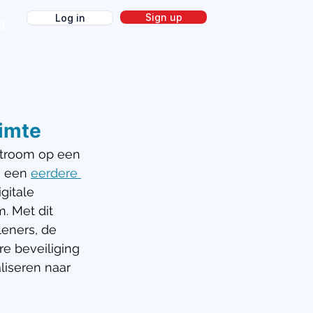
Sign up
Log in
g
uimte
stroom op een 
n een 
eerdere 
gitale 
. Met dit 
eners, de 
e beveiliging 
liseren naar 