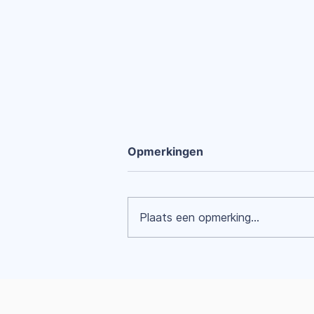
Opmerkingen
Plaats een opmerking...
Hoe overzichtelijk en
efficiënt je aanmeldingen
beheren?