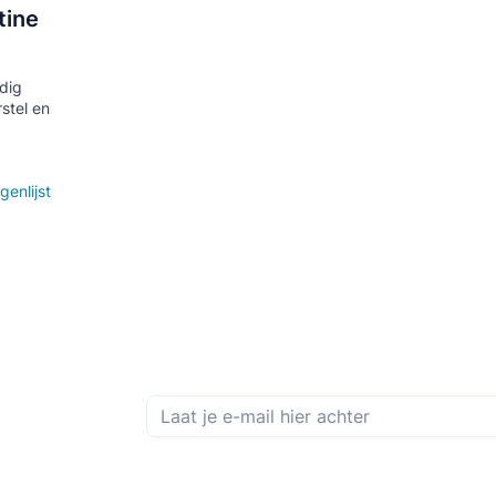
tine
dig
stel en
genlijst
Schrijf je in op de maandelijkse nieuwsbrief