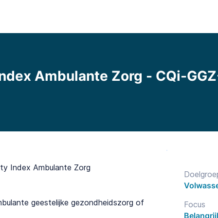
Functionaliteiten
Bibliotheek
Prijzen
Blo
Index Ambulante Zorg - CQi-G
ty Index Ambulante Zorg
Doelgroe
Volwass
mbulante geestelijke gezondheidszorg of
Focus
Belangri