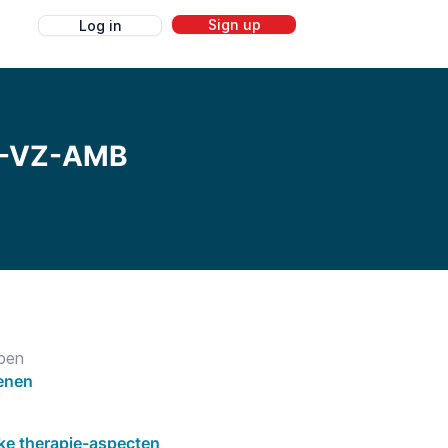
Sign up
Log in
g
GZ-VZ-AMB
pen
enen
jke therapie-aspecten