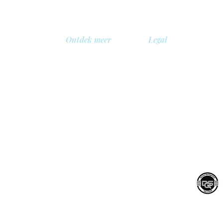
Ontdek meer
Legal
Over ons
Privacybeleid
Bibliotheek
Veiligheidsbeleid
gië
Demo
Cookie beleid
 BV
Prijzen
Algemene voorwaarde