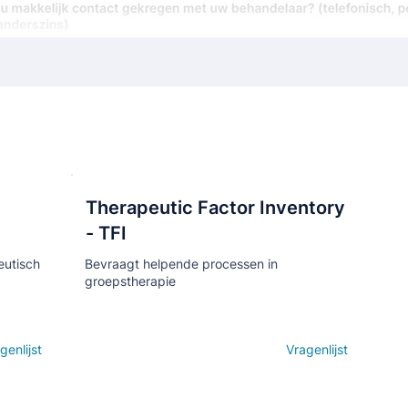
Therapeutic Factor Inventory
Кнопка
- TFI
eutisch
Bevraagt helpende processen in
groepstherapie
genlijst
Open details
Vragenlijst