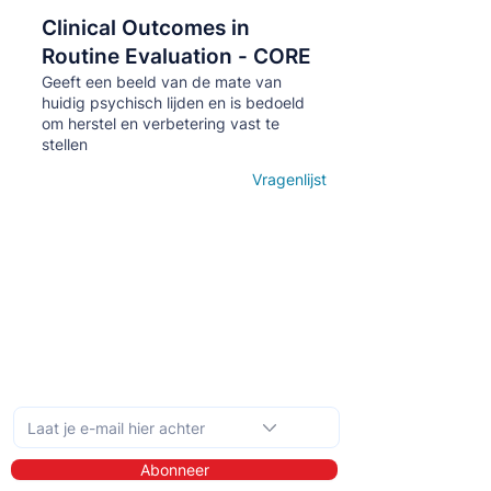
Clinical Outcomes in
Кнопка
Routine Evaluation - CORE
Geeft een beeld van de mate van
huidig psychisch lijden en is bedoeld
om herstel en verbetering vast te
stellen
Vragenlijst
Open details
Schrijf je in op de maandelijkse nieuwsbrief
Abonneer