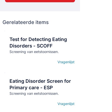
Gerelateerde items
Test for Detecting Eating
Кнопка
Disorders - SCOFF
Screening van eetstoornissen.
Vragenlijst
Open details
Eating Disorder Screen for
Кнопка
Primary care - ESP
Screening van eetstoornissen.
Vragenlijst
Open details