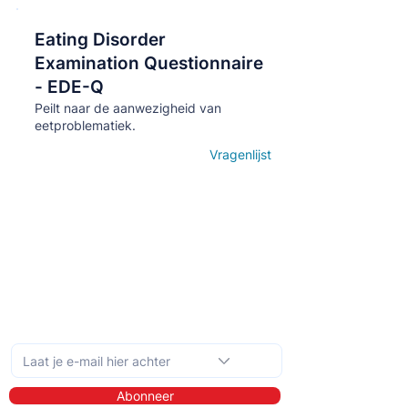
Eating Disorder
Кнопка
Examination Questionnaire
- EDE-Q
Peilt naar de aanwezigheid van
eetproblematiek.
Vragenlijst
Open details
Schrijf je in op de maandelijkse nieuwsbrief
Abonneer