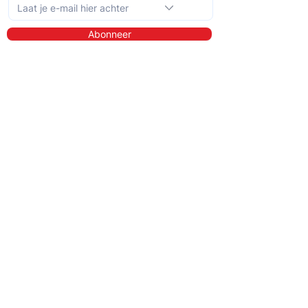
Abonneer
Ontdek meer
Over ons
Bibliotheek
Demo
Prijzen
Voor wie?
QIT voor hulpverleners
QIT voor cliënten
QIT voor bedrijven
QIT voor verwijzers
QIT voor ziekenhuizen