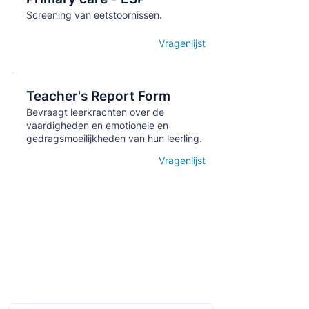
Screening van eetstoornissen.
Vragenlijst
Open details
Teacher's Report Form
Кнопка
Bevraagt leerkrachten over de
vaardigheden en emotionele en
gedragsmoeilijkheden van hun leerling.
Vragenlijst
Open details
Schrijf je in op de maandelijkse nieuwsbrief