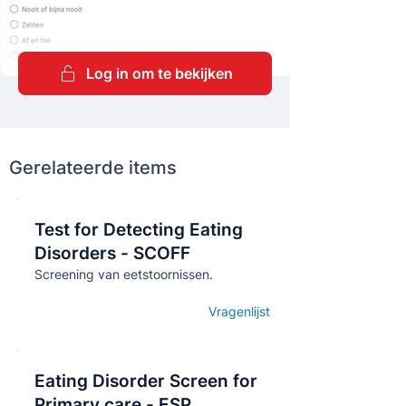
Log in om te bekijken
Gerelateerde items
Test for Detecting Eating
Кнопка
Disorders - SCOFF
Screening van eetstoornissen.
Vragenlijst
Open details
Eating Disorder Screen for
Кнопка
Primary care - ESP