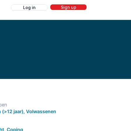
Sign up
Log in
g
pen
 (>12 jaar), Volwassenen
ht, Coping