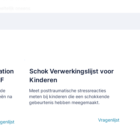
ation
Schok Verwerkingslijst voor
Кнопка
SF
Kinderen
 de
Meet posttraumatische stressreacties
eën na
meten bij kinderen die een schokkende
gebeurtenis hebben meegemaakt.
Open details
Vragenlijst
genlijst