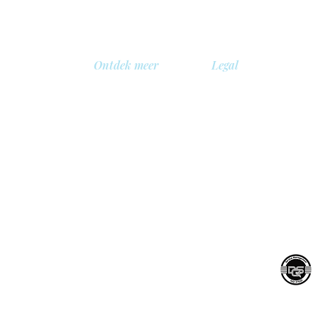
Ontdek meer
Legal
Over ons
Privacybeleid
Bibliotheek
Veiligheidsbeleid
gië
Demo
Cookie beleid
 BV
Prijzen
Algemene voorwaarde