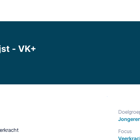
Functionaliteiten
Bibliotheek
Prijzen
Blo
jst - VK+
Doelgroe
Jongeren
erkracht
Focus
Veerkrac