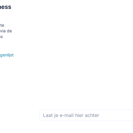
ness
te
via de
ss
genlijst
Schrijf je in op de maandelijkse nieuwsbrief