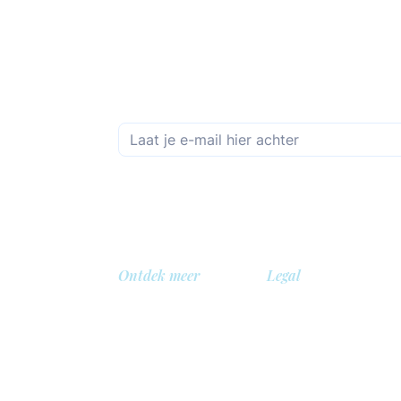
Schrijf je in op de maandelijkse nieuwsbrief
Ontdek meer
Legal
Over ons
Privacybeleid
Bibliotheek
Veiligheidsbeleid
gië
Demo
Cookie beleid