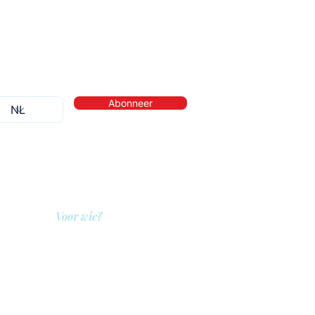
Abonneer
Voor wie?
QIT voor hulpverleners
QIT voor cliënten
QIT voor bedrijven