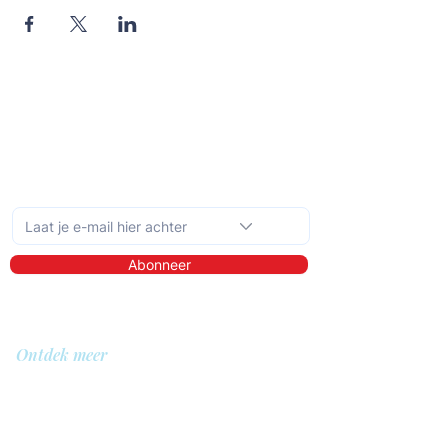
Schrijf je in op de maandelijkse nieuwsbrief
Abonneer
Ontdek meer
Over ons
Bibliotheek
Demo