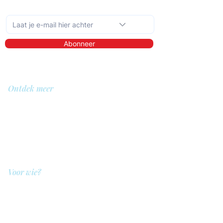
Schrijf je in op de maandelijkse nieuwsbrief
Abonneer
Ontdek meer
Over ons
Bibliotheek
Demo
Prijzen
Voor wie?
QIT voor hulpverleners
QIT voor cliënten
QIT voor bedrijven