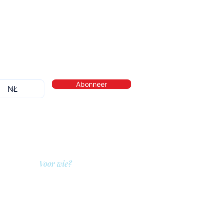
Abonneer
Voor wie?
QIT voor hulpverleners
QIT voor cliënten
QIT voor bedrijven