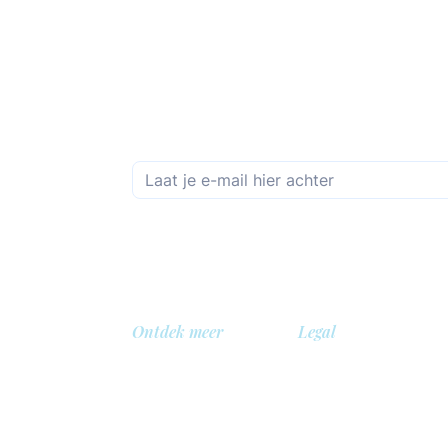
Schrijf je in op de maandelijkse nieuwsbrief
Ontdek meer
Legal
Over ons
Privacybeleid
Bibliotheek
Veiligheidsbeleid
gië
Demo
Cookie beleid