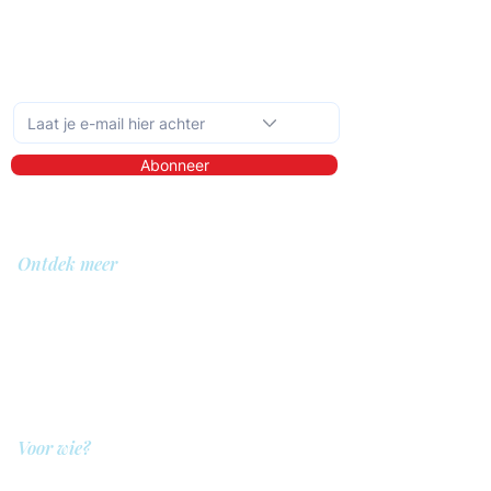
Schrijf je in op de maandelijkse nieuwsbrief
Abonneer
Ontdek meer
Over ons
Bibliotheek
Demo
Prijzen
Voor wie?
QIT voor hulpverleners