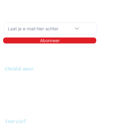
Schrijf je in op de maandelijkse nieuwsbrief
Abonneer
Ontdek meer
Over ons
Bibliotheek
Demo
Prijzen
Voor wie?
QIT voor hulpverleners
QIT voor cliënten