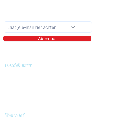
Schrijf je in op de maandelijkse nieuwsbrief
Abonneer
Ontdek meer
Over ons
Bibliotheek
Demo
Prijzen
Voor wie?
QIT voor hulpverleners
QIT voor cliënten