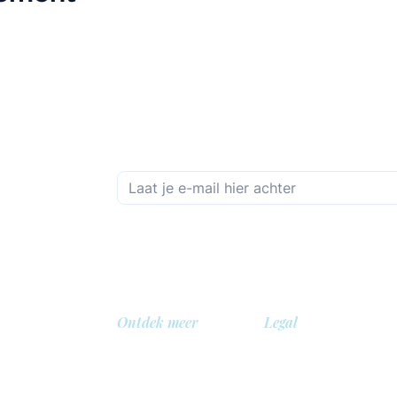
Schrijf je in op de maandelijkse nieuwsbrief
Ontdek meer
Legal
Over ons
Privacybeleid
Bibliotheek
Veiligheidsbeleid