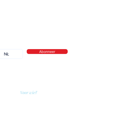
Abonneer
Voor wie?
QIT voor hulpverleners
QIT voor cliënten