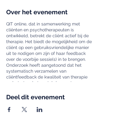
Over het evenement
QIT online, dat in samenwerking met
cliënten en psychotherapeuten is
ontwikkeld, betrekt de cliënt actief bij de
therapie. Het biedt de mogelijkheid om de
cliënt op een gebruiksvriendelijke manier
uit te nodigen om zijn of haar feedback
over de voorbije sessie(s) in te brengen.
Onderzoek heeft aangetoond dat het
systematisch verzamelen van
cliëntfeedback de kwaliteit van therapie
verbetert en het aantal drop-outs
vermindert. In dit webinar gaan we op een
concrete en interactieve manier aan de
Deel dit evenement
slag gaan met het gebruik van feedback
in psychotherapie:
Hoe installeer je een waardevolle
feedbackcultuur?
Op welke manier introduceer je het
werken met feedback bij je cliënten?
Welke processignalen vragen aandacht?