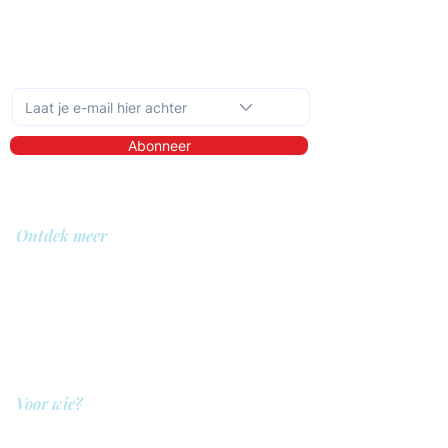
Hoe koppel je feedback op een helpende
manier terug?
Schrijf je in op de maandelijkse nieuwsbrief
Abonneer
Ontdek meer
Over ons
Bibliotheek
Demo
Prijzen
Voor wie?
QIT voor hulpverleners