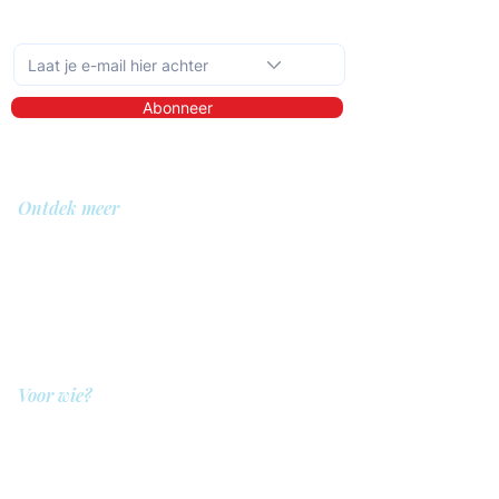
Schrijf je in op de maandelijkse nieuwsbrief
Abonneer
Ontdek meer
Over ons
Bibliotheek
Demo
Prijzen
Voor wie?
QIT voor hulpverleners
QIT voor cliënten
QIT voor bedrijven