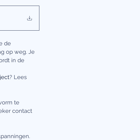
e de 
ag op weg. Je 
ordt in de 
ject
? Lees 
vorm te 
ker contact 
spanningen. 