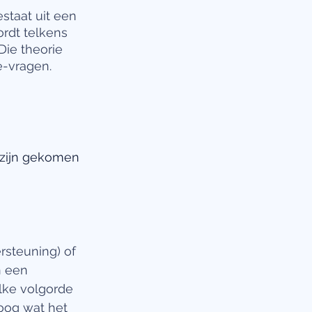
staat uit een 
rdt telkens 
Die theorie 
e-vragen. 
 zijn gekomen
steuning) of 
n een 
lke volgorde 
oog wat het 