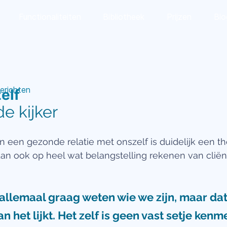
Functionaliteiten
Bibliotheek
Prijzen
Blo
erichten
elf
e kijker
 een gezonde relatie met onszelf is duidelijk een th
n ook op heel wat belangstelling rekenen van cliën
allemaal graag weten wie we zijn, maar dat
 het lijkt. Het zelf is geen vast setje kenm