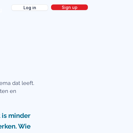
Sign up
Log in
g
ema dat leeft. 
ten en 
 is minder 
erken. Wie 