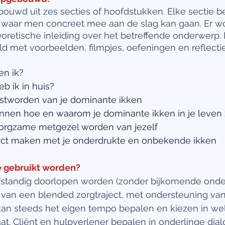
uwd uit zes secties of hoofdstukken. Elke sectie be
waar men concreet mee aan de slag kan gaan. Er wo
oretische inleiding over het betreffende onderwerp. 
d met voorbeelden, filmpjes, oefeningen en reflecti
en ik?
eb ik in huis?
ustworden van je dominante ikken
ennen hoe en waarom je dominante ikken in je leven
zorgzame metgezel worden van jezelf
tact maken met je onderdrukte en onbekende ikken
 gebruikt worden?
standig doorlopen worden (zonder bijkomende onder
 van een blended zorgtraject, met ondersteuning va
kan steeds het eigen tempo bepalen en kiezen in we
t. Cliënt en hulpverlener bepalen in onderlinge dial