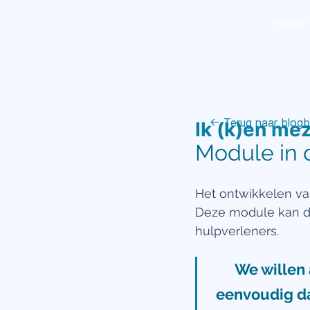
Home
← Terug naar blogb
Ik (k)en mez
Module in d
Het ontwikkelen van
Deze module kan da
hulpverleners.
We willen 
eenvoudig dan