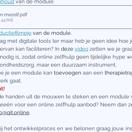
nhoud
 van de module.
en mezelf
.pdf
 447KB
oductiefilmpje
van de module.
lag met digitale tools ter maar heb je geen idee hoe j
van kan faciliteren? In 
deze
video
zetten we je gra
nodig is, zodat online zelfhulp geen tijdelijke hype w
zondheidszorg, maar een duurzaam instrument.
e je een module kan 
toevoegen
 aan een 
therapietra
erk gaat.
ht!
 de handen uit de mouwen te steken en een module 
deeën voor een online zelfhulp aanbod? Neem dan ze
o@qit.online
. 
ij het ontwikkelproces en we belonen graag jouw in