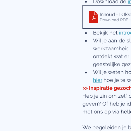
Download de 
i
Inhoud - Ik (k)
Download PDF •
Bekijk het 
intr
Wil je aan de s
werkzaamheid er
ontdekt wat er 
geestelijke ge
Wil je
weten ho
hier
hoe je te w
>> Inspiratie gezoc
Heb je zin om zelf
geven? Of heb je i
met ons op via 
hell
We begeleiden je b