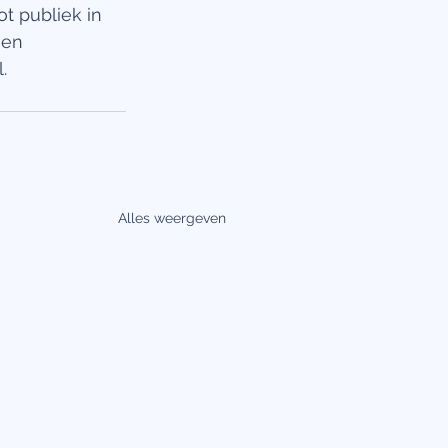
t publiek in 
ien 
.
Alles weergeven