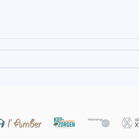
Emoties als kompas
Vorm
best