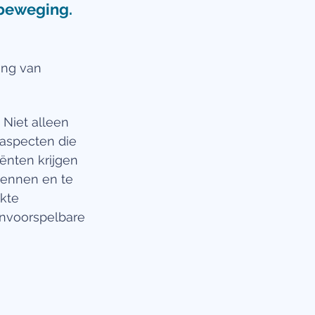
 beweging. 
ing van 
 Niet alleen 
e aspecten die 
liënten krijgen 
kennen en te 
kte 
onvoorspelbare 