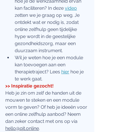
hoe je de werkzaamheid ervan 
kan faciliteren? In deze
video
zetten we je graag op weg. Je 
ontdekt wat er nodig is, zodat 
online zelfhulp geen tijdelijke 
hype wordt in de geestelijke 
gezondheidszorg, maar een 
duurzaam instrument.
Wil je
weten hoe je een module 
kan toevoegen aan een 
therapietraject? Lees 
hier
hoe je 
te werk gaat.
>> Inspiratie gezocht!
Heb je zin om zelf de handen uit de 
mouwen te steken en een module 
vorm te geven? Of heb je ideeën voor 
een online zelfhulp aanbod? Neem 
dan zeker contact met ons op via 
hello@qit.online
. 