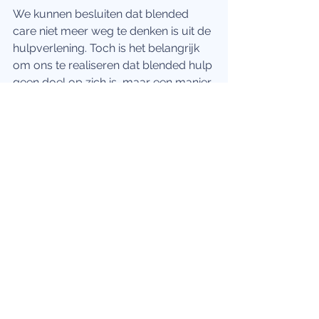
We kunnen besluiten dat blended 
care niet meer weg te denken is uit de 
hulpverlening. Toch is het belangrijk 
om ons te realiseren dat blended hulp 
geen doel op zich is, maar een manier 
op zorg te verlenen.  Bovendien is en 
blijft het belangrijk om onszelf en 
onze manier van werken in vraag te 
blijven stellen, ook wanneer we 
blended werken. Kortom, het 
potentieel van blended care is groot, 
mits een zorgvuldige implementatie 
ervan in de klinische praktijk. 
Wil je graag de sfeer opsnuiven van 
het symposium? Bekijk dan hier de 
aftermovie