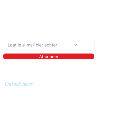
Schrijf je in op de maandelijkse nieuwsbrief
Abonneer
Ontdek meer
Over ons
Bibliotheek
Demo
Prijzen
Voor wie?