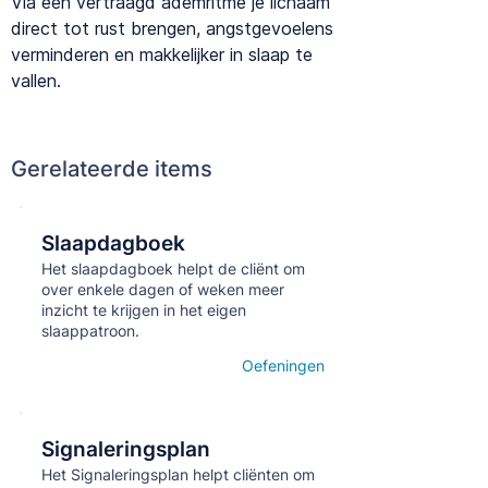
Via een vertraagd ademritme je lichaam
direct tot rust brengen, angstgevoelens
verminderen en makkelijker in slaap te
vallen.
Gerelateerde items
Slaapdagboek
Кнопка
Het slaapdagboek helpt de cliënt om
over enkele dagen of weken meer
inzicht te krijgen in het eigen
slaappatroon.
Oefeningen
Open details
Signaleringsplan
Кнопка
Het Signaleringsplan helpt cliënten om