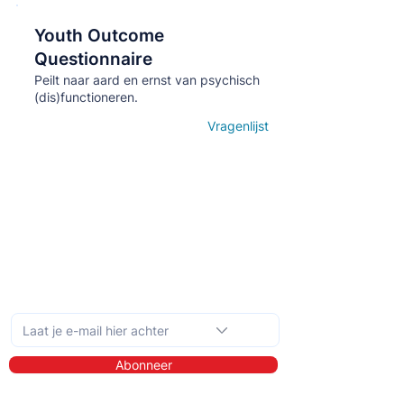
Youth Outcome
Кнопка
Questionnaire
Peilt naar aard en ernst van psychisch
(dis)functioneren.
Vragenlijst
Open details
Schrijf je in op de maandelijkse nieuwsbrief
Abonneer