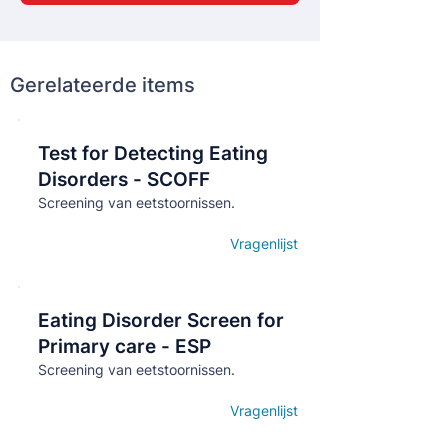
Gerelateerde items
Test for Detecting Eating
Кнопка
Disorders - SCOFF
Screening van eetstoornissen.
Vragenlijst
Open details
Eating Disorder Screen for
Кнопка
Primary care - ESP
Screening van eetstoornissen.
Vragenlijst
Open details