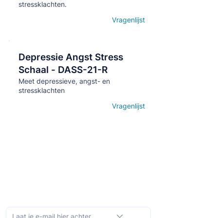
stressklachten.
Vragenlijst
Open details
Depressie Angst Stress
Кнопка
Schaal - DASS-21-R
Meet depressieve, angst- en
stressklachten
Vragenlijst
Open details
Schrijf je in op de maandelijkse nieuwsbrief