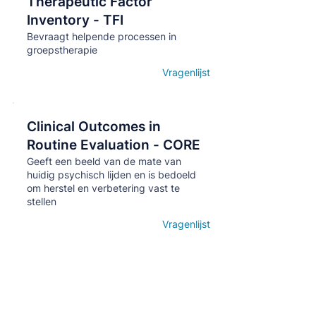
Therapeutic Factor
Кнопка
Inventory - TFI
Bevraagt helpende processen in
groepstherapie
Vragenlijst
Open details
Clinical Outcomes in
Кнопка
Routine Evaluation - CORE
Geeft een beeld van de mate van
huidig psychisch lijden en is bedoeld
om herstel en verbetering vast te
stellen
Vragenlijst
Open details