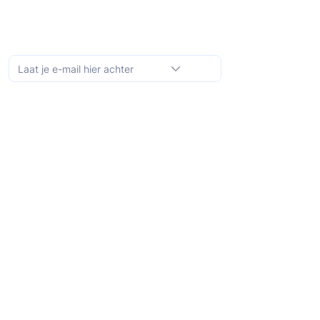
Schrijf je in op de maandelijkse nieuwsbrief
Abonneer
Ontdek meer
Over ons
Bibliotheek
Demo
Prijzen
Voor wie?
QIT voor hulpverleners
QIT voor cliënten