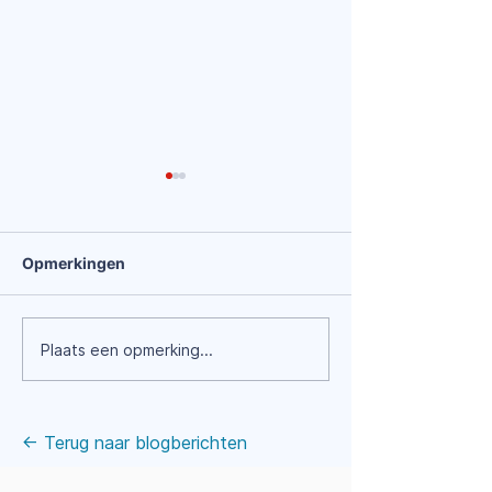
Opmerkingen
Groepsactiviteiten en
Van mailchaos 
Plaats een opmerking...
aanmeldingsbeheer
mentale rust: z
voor grotere
online afsprak
organisaties
écht
← Terug naar blogberichten