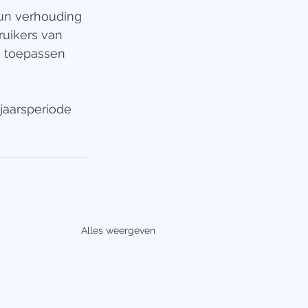
hun verhouding 
ruikers van 
s toepassen 
aarsperiode 
Alles weergeven