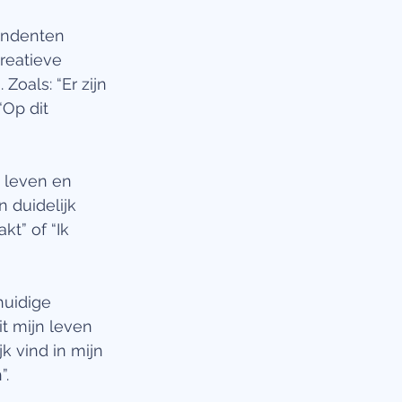
ondenten 
reatieve 
oals: “Er zijn 
Op dit 
 leven en 
 duidelijk 
kt” of “Ik 
huidige 
t mijn leven 
k vind in mijn 
. 