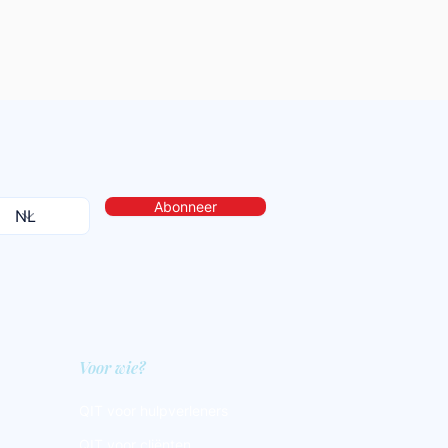
Abonneer
Voor wie?
QIT voor hulpverleners
QIT voor cliënten