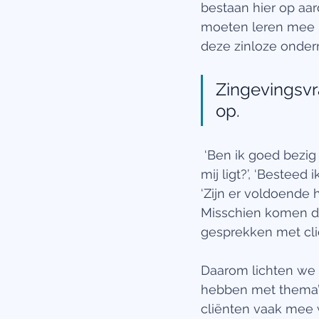
bestaan hier op aar
moeten leren mee l
deze zinloze onder
Zingevingsvr
op.
 ‘Ben ik goed bezig met mijn leven?’, ‘Waar wil ik naartoe gedurende het jaar dat voor 
mij ligt?’, ‘Bestee
‘Zijn er voldoende
Misschien komen de
gesprekken met cli
Daarom lichten we e
hebben met thema’s
cliënten vaak mee 