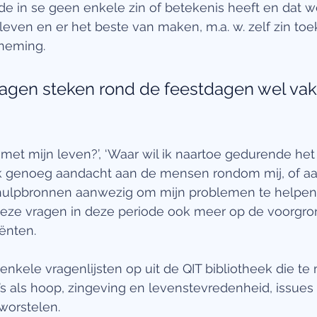
de in se geen enkele zin of betekenis heeft en dat w
even en er het beste van maken, m.a. w. zelf zin to
neming.
agen steken rond de feestdagen wel vak
d ik genoeg aandacht aan de mensen rondom mij, of aan 
 hulpbronnen aanwezig om mijn problemen te helpen 
ze vragen in deze periode ook meer op de voorgrond
ënten.
nkele vragenlijsten op uit de QIT bibliotheek die te
 als hoop, zingeving en levenstevredenheid, issues
worstelen.