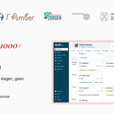
1000+
n
0 dagen, geen
essie