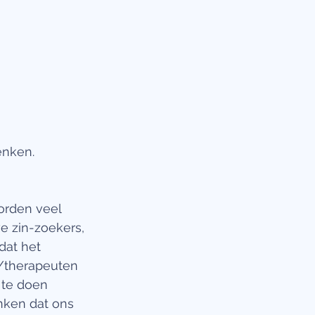
enken. 
orden veel 
e zin-zoekers, 
dat het 
n/therapeuten 
 te doen 
nken dat ons 