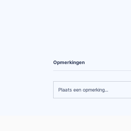
Opmerkingen
Plaats een opmerking...
QIT online versterkt ons
mentaal welzijn - Artikel in
Economie Werkt