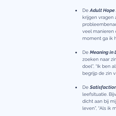
De 
Adult Hope 
krijgen vragen
probleembenader
veel manieren 
moment ga ik h
De 
Meaning in 
zoeken naar zin
doel”, “Ik ben a
begrijp de zin v
De 
Satisfactio
leefsituatie. B
dicht aan bij mi
leven”, “Als ik 