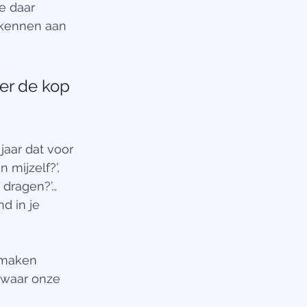
e daar 
ekennen aan 
er de kop 
mijzelf?’, 
dragen?’… 
 in je 
 maken 
 waar onze 