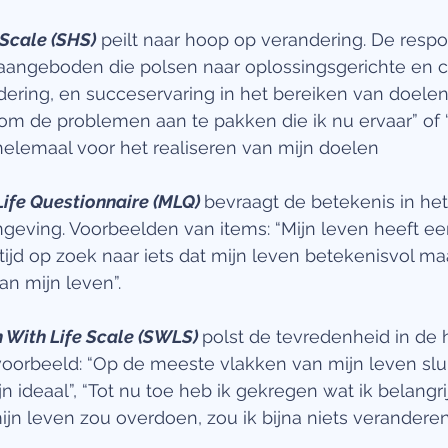
Scale (SHS)
 peilt naar hoop op verandering. De resp
 aangeboden die polsen naar oplossingsgerichte en c
ing, en succeservaring in het bereiken van doelen. Z
om de problemen aan te pakken die ik nu ervaar” of “
elemaal voor het realiseren van mijn doelen
Life Questionnaire (MLQ)
bevraagt de betekenis in het
geving. Voorbeelden van items: “Mijn leven heeft een
ltijd op zoek naar iets dat mijn leven betekenisvol maa
an mijn leven”. 
n With Life Scale (SWLS)
polst de tevredenheid in de 
ijvoorbeeld: “Op de meeste vlakken van mijn leven slui
jn ideaal”, “Tot nu toe heb ik gekregen wat ik belangrij
mijn leven zou overdoen, zou ik bijna niets veranderen”