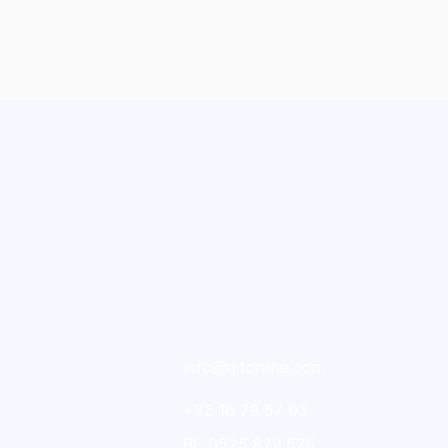
info@qitonline.com
+32 16 79 57 03
BE 0525.829.575