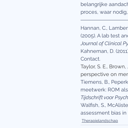
belangrijke aandac
proces, waar nodig, t
Hannan, C., Lambert,
(2005). A lab test an
Journal of Clinical P
Kahneman, D. (2011)
Contact.
Taylor, S. E., Brown,
perspective on ment
Tiemens, B., Peper
meetwerk: ROM als 
Tijdschrift voor Psyc
Walfish, S., McAliste
assessment bias in 
Therapielandschap