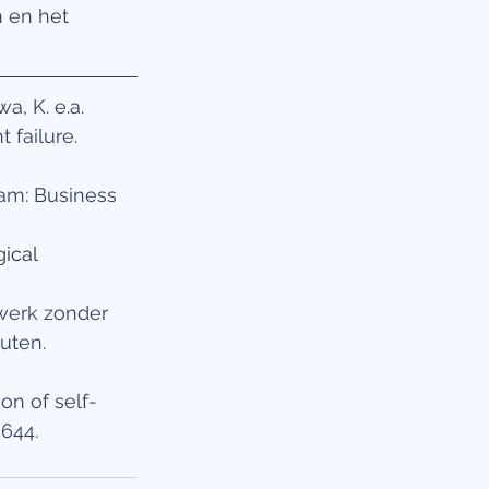
 en het 
a, K. e.a. 
 failure. 
am: Business 
gical 
werk zonder 
uten. 
ion of self-
644.