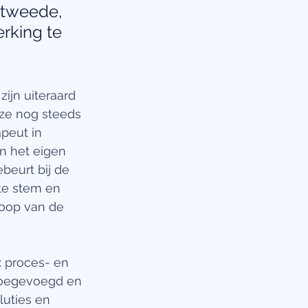
 tweede, 
rking te 
zijn uiteraard 
 ze nog steeds 
peut in 
n het eigen 
beurt bij de 
te stem en 
loop van de 
: proces- en 
toegevoegd en 
uties en 