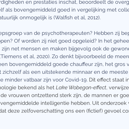
rdigheden en prestaties inschat, beoordeelt de overg
lf als bovengemiddeld goed in vergelijking met colle
tuurlijk onmogelijk is (Walfish et al, 2012).
oepsgroep van de psychotherapeuten? Hebben zij be
en? Of worden zij niet goed opgeleid? In het geheel 
 zijn net mensen en maken bijgevolg ook de gewone
(Tiemens et al, 2020). Zo denkt bijvoorbeeld de meer
en bovengemiddeld goede chauffeur zijn, het gros v
zichzelf als een uitstekende minnaar en de meeste
ze minder vatbaar zijn voor Covid-19. 
Dit effect staat i
logie bekend als het 
Lake Wobegon-effect
, verwijz
in de vrouwen ontzettend sterk zijn, de mannen er goe
vengemiddelde intelligentie hebben. Uit onderzoek v
dat deze zelfoverschatting ons een (fictief) gevoel co