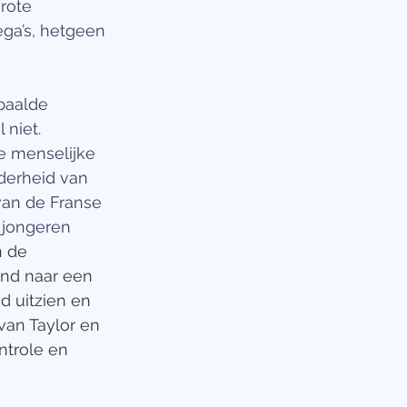
rote 
ga’s, hetgeen 
paalde 
niet. 
 menselijke 
derheid van 
an de Franse 
 jongeren 
n de 
end naar een 
d uitzien en 
an Taylor en 
ntrole en 