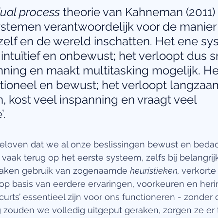
ual process
 theorie van Kahneman (2011) 
ystemen verantwoordelijk voor de manier
elf en de wereld inschatten. Het ene sys
intuïtief en onbewust; het verloopt dus sn
nning en maakt multitasking mogelijk. He
ationeel en bewust; het verloopt langzaa
 kost veel inspanning en vraagt veel 
. 
eloven dat we al onze beslissingen bewust en beda
aak terug op het eerste systeem, zelfs bij belangrij
maken gebruik van zogenaamde 
heuristieken, 
verkorte
 op basis van eerdere ervaringen, voorkeuren en heri
urts’ essentieel zijn voor ons functioneren - zonder 
 zouden we volledig uitgeput geraken, zorgen ze er t