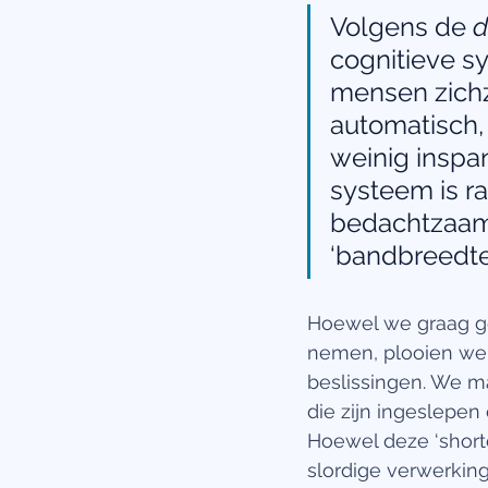
Volgens de 
d
cognitieve s
mensen zichz
automatisch, 
weinig inspa
systeem is r
bedachtzaam,
‘bandbreedte’
Hoewel we graag g
nemen, plooien we v
beslissingen. We 
die zijn ingeslepen
Hoewel deze ‘shortc
slordige verwerking