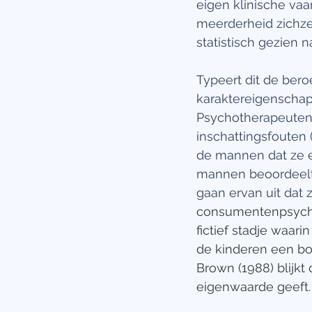
eigen klinische vaa
meerderheid zichze
statistisch gezien na
Typeert dit de ber
karaktereigenschapp
Psychotherapeuten
inschattingsfouten 
de mannen dat ze e
mannen beoordeelt 
gaan ervan uit dat 
consumentenpsycho
fictief stadje waar
de kinderen een bo
Brown (1988) blijkt 
eigenwaarde geeft.