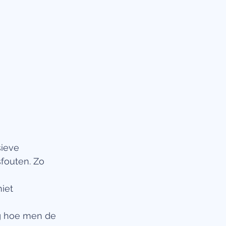
ieve 
fouten. Zo 
 
iet 
g hoe men de 