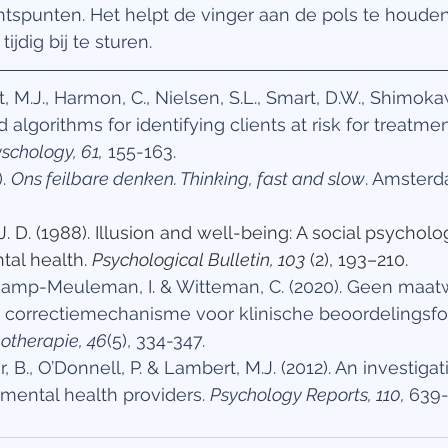
htspunten. Het helpt de vinger aan de pols te houden
ijdig bij te sturen.
 M.J., Harmon, C., Nielsen, S.L., Smart, D.W., Shimokaw
d algorithms for identifying clients at risk for treatment
yschology, 61,
 155-163.
. 
Ons feilbare denken. Thinking, fast and slow
. Amsterd
 J. D. (1988). Illusion and well-being: A social psycholo
al health. 
Psychological Bulletin, 103
 (2), 193–210. 
kamp-Meuleman, I. & Witteman, C. (2020). Geen maat
correctiemechanisme voor klinische beoordelingsfo
hotherapie, 46
(5), 334-347.
r, B., O’Donnell, P. & Lambert, M.J. (2012). An investigat
mental health providers. 
Psychology Reports, 110, 
639-