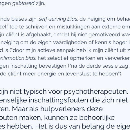
ngen 
gebiased
 zijn.
de biases zijn: 
self-serving bias, 
de neiging om beha
elf toe te schrijven en mislukkingen aan externe o
n cliënt is afgehaakt, omdat hij niet gemotiveerd was
 neiging om de eigen vaardigheden of kennis hoger i
is (“door mijn actieve aanpak heb ik mijn cliënt uit z
nfirmation bias, 
het selectief opmerken en verwerken
igen inschatting bevestigen (“na de derde sessie zag 
de cliënt meer energie en levenslust te hebben”).
zijn niet typisch voor psychotherapeuten, h
selijke inschattingsfouten die zich niet
ren. Maar als hulpverleners deze 
fouten maken, kunnen ze behoorlijke 
s hebben. Het is dus van belang de eige