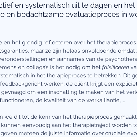
ctief en systematisch uit te dagen en het
 en bedachtzame evaluatieproces in we
ie en het grondig reflecteren over het therapieproces 
itsgaranties, maar ze zijn helaas onvoldoende omdat
veronderstellingen en aannames van de psychothera
emens en collega’s is het nodig om het 
falsificeren
 va
ystematisch in het therapieproces te betrekken. Dit ge
eedbackgericht werken: de cliënt krijgt een explicie
t gevraagd om een inschatting te maken van het ver
functioneren, de kwaliteit van de werkalliantie, … 
n we dit tot de kern van het therapieproces gemaakt
kunnen eenvoudig aan het therapietraject worden 
geven meteen de juiste informatie over cruciale evol