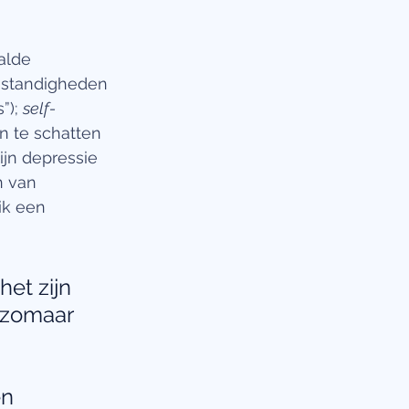
alde 
mstandigheden 
”); 
self-
n te schatten 
ijn depressie 
 van 
ik een 
et zijn 
 zomaar 
n 