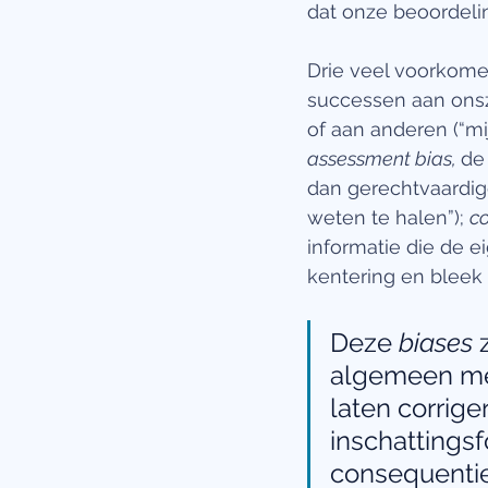
dat onze beoordeli
Drie veel voorkomen
successen aan onsz
of aan anderen (“mij
assessment bias, 
de
dan gerechtvaardigd 
weten te halen”); 
co
informatie die de e
kentering en bleek 
Deze 
biases
 
algemeen men
laten corrige
inschattings
consequentie