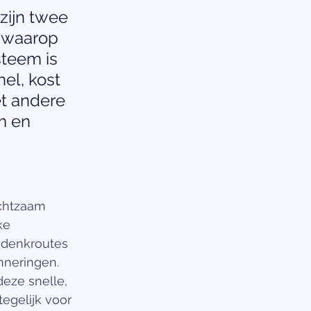
zijn twee 
 waarop 
teem is 
el, kost 
t andere 
m en 
chtzaam 
ke 
 denkroutes 
nneringen. 
deze snelle, 
egelijk voor 