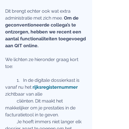
Dit brengt echter ook wat extra 
administratie met zich mee. 
Om de 
geconventioneerde collega’s te 
ontzorgen, hebben we recent een 
aantal functionaliteiten toegevoegd 
aan QIT online. 
We lichten ze hieronder graag kort 
toe:
	1.   In de digitale dossierkast is 
vanaf nu het 
rijksregisternummer
zichtbaar van alle
 	cliënten. Dit maakt het 
makkelijker om je prestaties in de 
facturatietool in te geven.
 	Je hoeft immers niet langer elk 
dossier apart te openen om het 