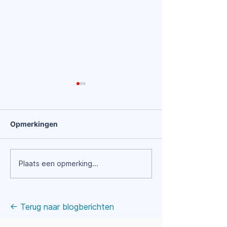
Opmerkingen
It takes two to
Feedback werkt… als
Plaats een opmerking...
het geworteld is in de
juiste (feedback)cultuur
← Terug naar blogberichten